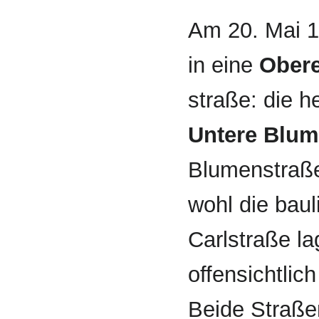
Am 20. Mai 1
in eine
Obere
straße: die h
Untere Blum
Blumenstraße)
wohl die baul
Carlstraße la
offensichtlic
Beide Straßen