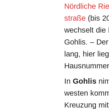
Nördliche Ri
straße
(bis 
wechselt die 
Gohlis. – Der
lang, hier li
Hausnummern
In
Gohlis
nim
westen kom
Kreuzung mit