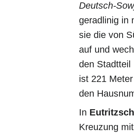
Deutsch-Sowj
gerad­linig i
sie die von
auf und wechs
den Stadtteil
ist 221 Meter
den Hausnum
In
Eutritzsc
Kreuzung mit