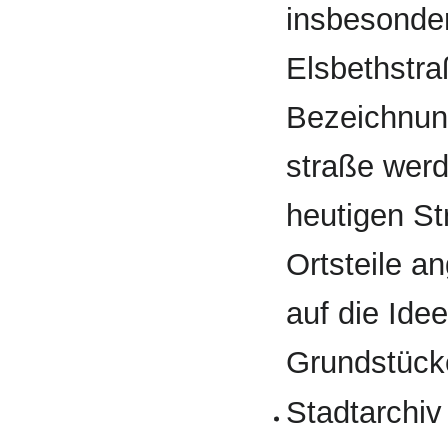
insbesonde
Elsbeth­str
Bezeichnun
straße werd
heutigen St
Ortsteile 
auf die Ide
Grundstücke
Stadtarchiv