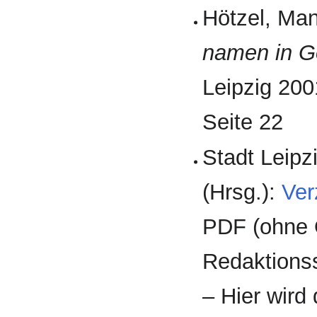
Hötzel, Man
namen in Go
Leipzig 2001
Seite 22
Stadt Leipz
(Hrsg.):
Ver
PDF (ohne O
Redaktions
– Hier wird