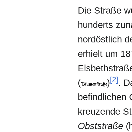
Die Straße wu
hunderts zun
nord­östlich 
erhielt um 1
Elsbethstra
[2]
(
)
. D
befindlichen
kreuzende St
Obst­straße
(