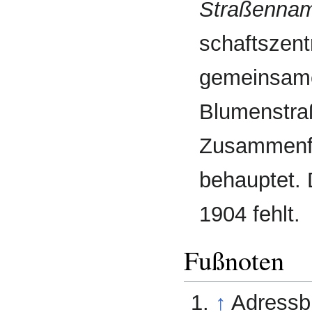
Straßen­na
schafts­zen
gemeinsame
Blumen­stra
Zusammen­f
behauptet. 
1904 fehlt.
Fußnoten
↑
Adressb