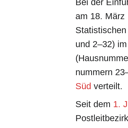
Bei der Einf
am 18. März 
Statistische
und 2–32) i
(Haus­numme
nummern 23–4
Süd
verteilt.
Seit dem
1. J
Postleitbezi