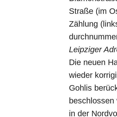
Straße (im O
Zählung (link
durch­nummeri
Leipziger Ad
Die neuen H
wieder korrig
Gohlis berüc
beschlossen w
in der Nordvo