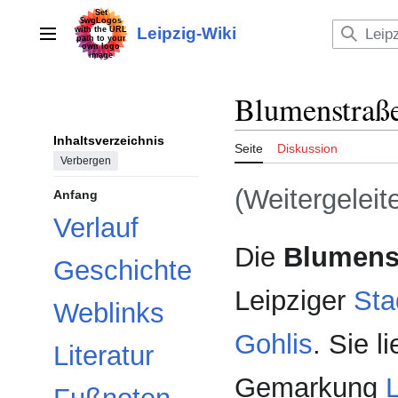
Zum
Inhalt
Leipzig-Wiki
Hauptmenü
springen
Blumenstraß
Inhaltsverzeichnis
Seite
Diskussion
Verbergen
(Weitergeleit
Anfang
Verlauf
Die
Blumens
Geschichte
Leipziger
Stad
Weblinks
Gohlis
. Sie l
Literatur
Gemarkung
L