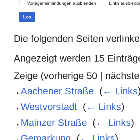
Vorlageneinbindungen ausblenden
Links ausblend
Los
Die folgenden Seiten verlink
Angezeigt werden 15 Einträg
Zeige (
vorherige 50
|
nächste
Aachener Straße
‎
(
← Links
Westvorstadt
‎
(
← Links
)
Mainzer Straße
‎
(
← Links
)
Gemarkung
‎
(
← Links
)