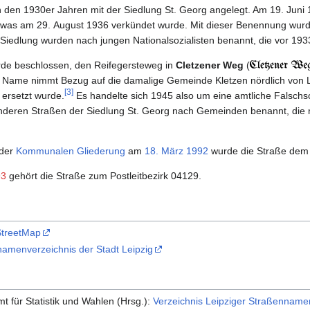
n den 1930er Jahren mit der Siedlung St. Georg angelegt. Am 19. Juni
 was am 29. August 1936 verkündet wurde. Mit dieser Benennung wur
 Siedlung wurden nach jungen National­sozialisten benannt, die vor 19
rde beschlossen, den Reifegersteweg in
Cletzener Weg
(
Name nimmt Bezug auf die damalige Gemeinde Kletzen nördlich von Le
[3]
ersetzt wurde.
Es handelte sich 1945 also um eine amtliche Falschschr
nderen Straßen der Siedlung St. Georg nach Gemeinden benannt, die nö
 der
Kommunalen Gliederung
am
18. März
1992
wurde die Straße dem 
93
gehört die Straße zum Postleitbezirk 04129.
StreetMap
amenverzeichnis der Stadt Leipzig
mt für Statistik und Wahlen (Hrsg.):
Verzeichnis Leipziger Straßen­name