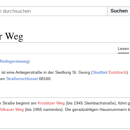
Suchen
er Weg
Lesen
Reifegersteweg
)
g
ist eine Anliegerstraße in der Siedlung St. Georg (
Stadtteil
Eutritzsch
)
chen
Straßenschlüssel
08160.
e Straße beginnt am
Krostitzer Weg
(bis 1945
Steinbach­straße
), führt
ölkauer Weg
(bis 1965 namenlos). Die gerad­zahligen Haus­nummern befi