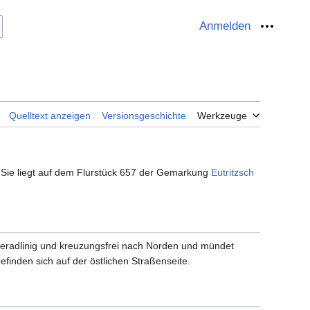
Anmelden
Meine
Quelltext anzeigen
Versionsgeschichte
Werkzeuge
. Sie liegt auf dem Flurstück 657 der Gemarkung
Eutritzsch
 gerad­linig und kreuzungs­frei nach Norden und mündet
nden sich auf der öst­lichen Straßen­seite.