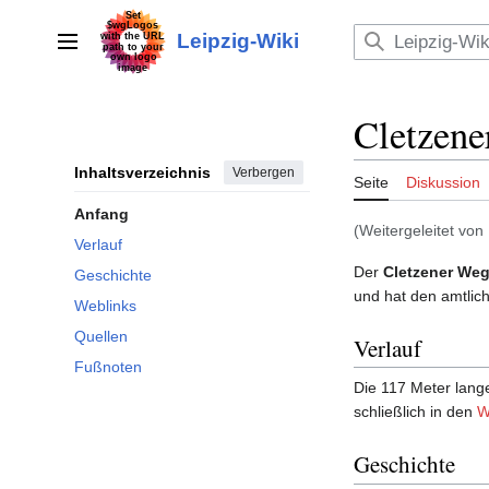
Zum
Inhalt
Leipzig-Wiki
Hauptmenü
springen
Cletzen
Inhaltsverzeichnis
Verbergen
Seite
Diskussion
Anfang
(Weitergeleitet von
Verlauf
Der
Cletzener We
Geschichte
und hat den amtli
Weblinks
Quellen
Verlauf
Fußnoten
Die 117 Meter lang
schließ­lich in den
W
Geschichte