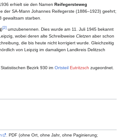
 1936 erhielt sie den Namen
Reifegerste­weg
de der SA‑Mann Johannes Reifegerste (1886–1923) geehrt;
33 gewaltsam starben.
[2]
)
umzubenennen. Dies wurde am 11. Juli 1945 bekannt
ipzig, wobei deren alte Schreibweise
Cletzen
aber schon
eibung, die bis heute nicht korrigiert wurde. Gleichzeitig
rdlich von Leipzig im damaligen Landkreis Delitzsch
Statistischen Bezirk 930 im
Ortsteil
Eutritzsch
zugeordnet.
n
. PDF (ohne Ort, ohne Jahr, ohne Paginierung;