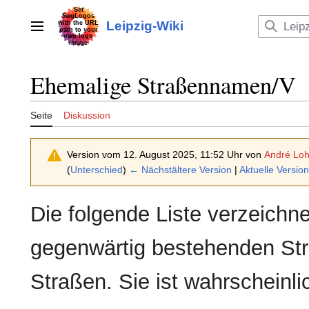
Zum
Inhalt
Leipzig-Wiki
Hauptmenü
springen
Ehemalige Straßennamen/V
Seite
Diskussion
Version vom 12. August 2025, 11:52 Uhr von
André Loh
(
Unterschied
)
← Nächstältere Version
|
Aktuelle Version
Die folgende Liste verzeich
gegenwärtig bestehenden St
Straßen. Sie ist wahrscheinli