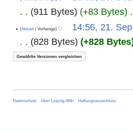
Dezember
2024
911 Bytes
+83 Bytes
‎
21.
14:56, 21. Sep
Aktuell
Vorherige
September
2024
828 Bytes
+828 Bytes
Datenschutz
Über Leipzig-Wiki
Haftungsausschluss