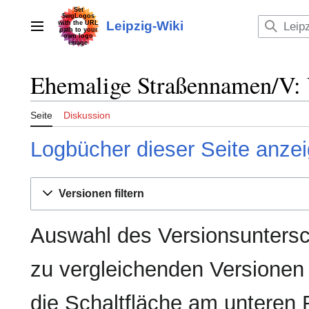
Zum
Inhalt
Leipzig-Wiki
Hauptmenü
springen
Ehemalige Straßennamen/V: 
Seite
Diskussion
Logbücher dieser Seite anze
Versionen filtern
Auswahl des Versionsuntersc
zu vergleichenden Versionen
die Schaltfläche am unteren 