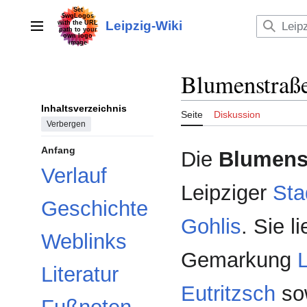
Zum
Inhalt
Leipzig-Wiki
Hauptmenü
springen
Blumenstraß
Inhaltsverzeichnis
Seite
Diskussion
Verbergen
Anfang
Die
Blumens
Verlauf
Leipziger
Stad
Geschichte
Gohlis
. Sie l
Weblinks
Gemarkung
L
Literatur
Eutritzsch
so