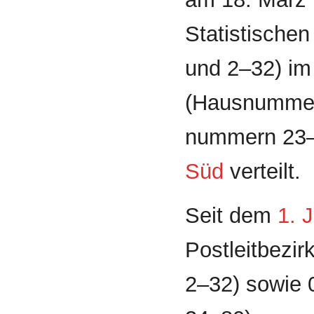
Statistische
und 2–32) i
(Haus­numme
nummern 23–4
Süd
verteilt.
Seit dem
1. J
Postleitbezi
2–32) sowie