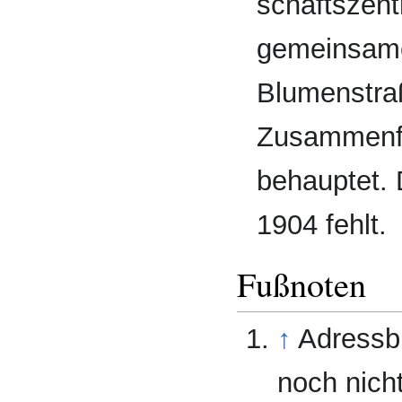
schafts­zen
gemeinsame
Blumen­stra
Zusammen­f
behauptet. 
1904 fehlt.
Fußnoten
↑
Adressb
noch nich