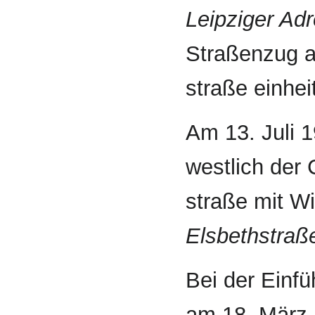
Leipziger Ad
Straßenzug a
straße einhei
Am 13. Juli 
westlich der 
straße mit W
Elsbethstraß
Bei der Einf
am 18. März 