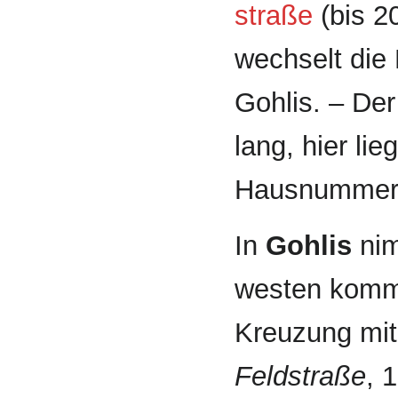
straße
(bis 
wechselt die 
Gohlis. – Der
lang, hier li
Hausnummern
In
Gohlis
nim
westen kom
Kreuzung mit
Feld­straße
, 