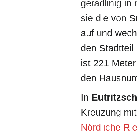
gerad­linig i
sie die von
auf und wechs
den Stadtteil
ist 221 Meter
den Hausnum
In
Eutritzsc
Kreuzung mit
Nördliche Ri