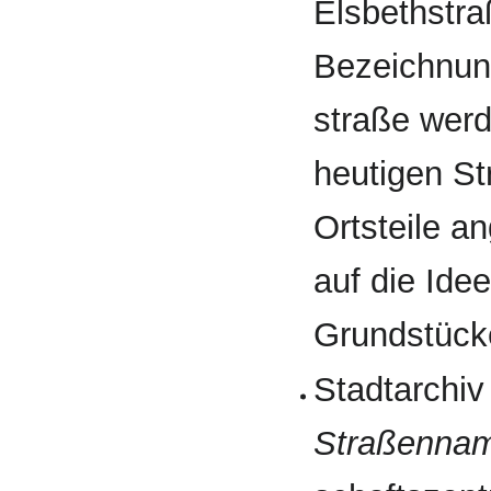
Elsbeth­str
Bezeichnun
straße werd
heutigen St
Ortsteile 
auf die Ide
Grundstücke
Stadtarchiv
Straßen­na