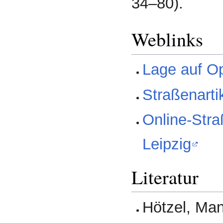
34–80).
Weblinks
Lage auf O
Straßenarti
Online-Str
Leipzig
Literatur
Hötzel, Man