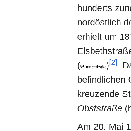
hunderts zun
nord­östlich 
erhielt um 1
Elsbethstra
[2]
(
)
. D
befindlichen
kreuzende St
Obst­straße
(
Am 20. Mai 1