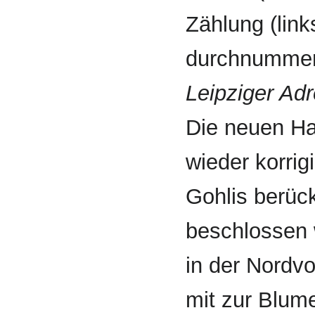
Zählung (link
durch­nummeri
Leipziger Ad
Die neuen H
wieder korrig
Gohlis berüc
beschlossen w
in der Nordvo
mit zur Blume