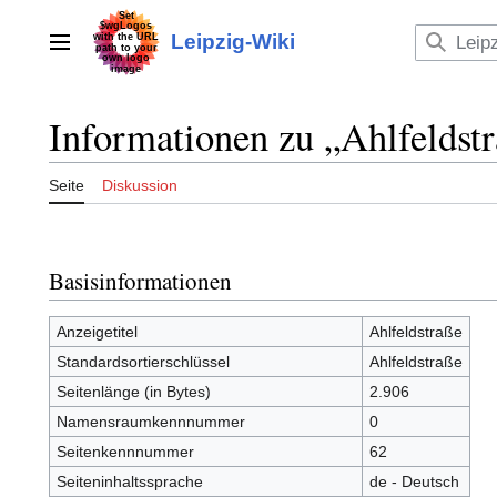
Zum
Inhalt
Leipzig-Wiki
Hauptmenü
springen
Informationen zu „Ahlfeldst
Seite
Diskussion
Basisinformationen
Anzeigetitel
Ahlfeldstraße
Standardsortierschlüssel
Ahlfeldstraße
Seitenlänge (in Bytes)
2.906
Namensraumkennnummer
0
Seitenkennnummer
62
Seiteninhaltssprache
de - Deutsch