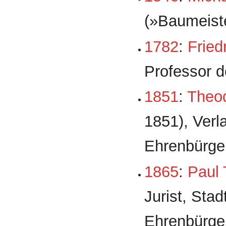
(»Baumeist
1782
:
Fried
Professor d
1851
:
Theod
1851), Verl
Ehrenbürge
1865
:
Paul 
Jurist, Stad
Ehrenbürge