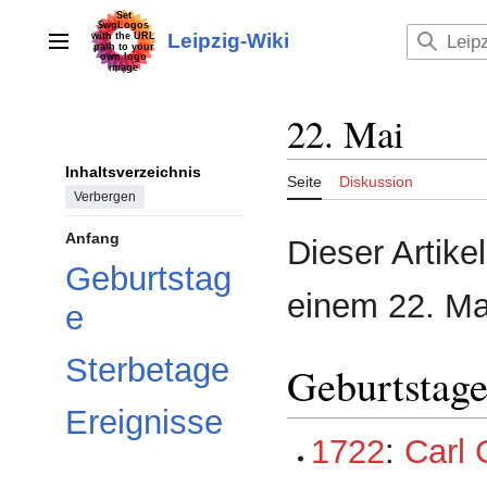
Zum
Inhalt
Leipzig-Wiki
Hauptmenü
springen
22. Mai
Inhaltsverzeichnis
Seite
Diskussion
Verbergen
Anfang
Dieser Artike
Geburtstag
einem 22. Mai
e
Sterbetage
Geburtstag
Ereignisse
1722
:
Carl 