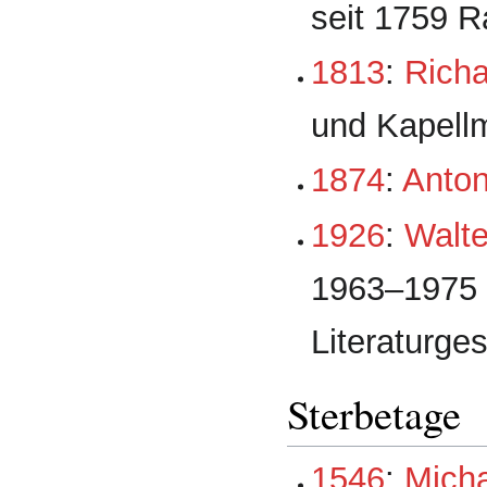
seit 1759 R
1813
:
Rich
und Kapellm
1874
:
Anton
1926
:
Walte
1963–1975 
Literaturge
Sterbetage
1546
:
Micha