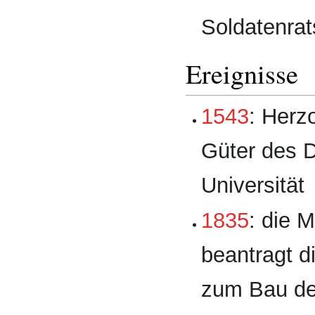
Soldatenrat
Ereignisse
1543
: Her
Güter des D
Universität
1835
: die 
beantragt d
zum Bau d