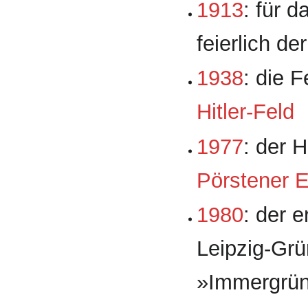
1913
: für 
feierlich de
1938
: die 
Hitler-Feld
1977
: der 
Pörstener 
1980
: der 
Leipzig-Grü
»Immergrün