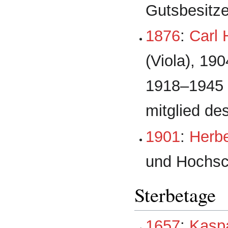
Gutsbesitze
1876
:
Carl
(Viola), 19
1918–1945 
mitglied d
1901
:
Herb
und Hochsc
Sterbetage
1657
:
Kaspa