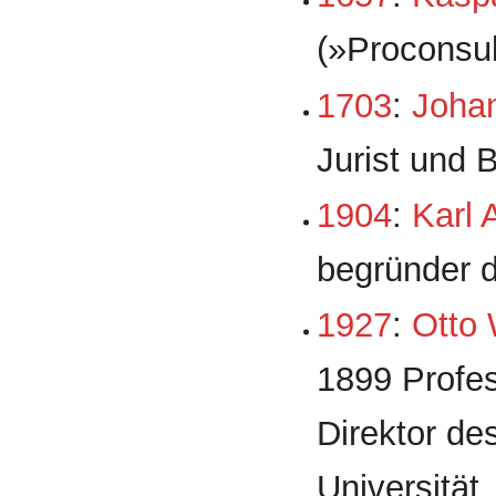
(»Pro­consu
1703
:
Johan
Jurist und 
1904
:
Karl 
begründer d
1927
:
Otto 
1899 Pro­fe
Direktor des
Universität