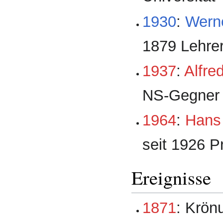
1930
:
Werne
1879 Lehrer
1937
:
Alfre
NS-Gegner
1964
:
Hans 
seit 1926 Pr
Ereignisse
1871
: Krön