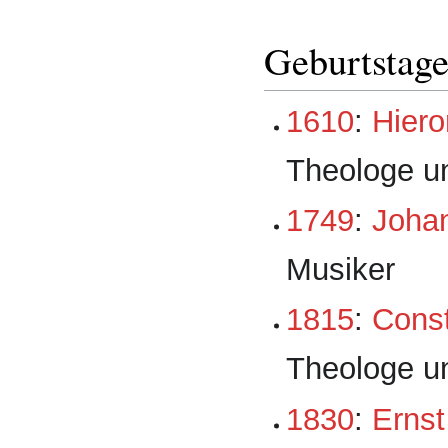
Geburtstag
1610
:
Hier
Theologe u
1749
:
Johan
Musiker
1815
:
Const
Theologe u
1830
:
Ernst