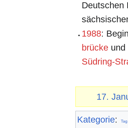
Deutschen 
sächsische
1988
: Begi
brücke
und 
Süd­ring-St
17. Jan
Kategorie
:
Tag