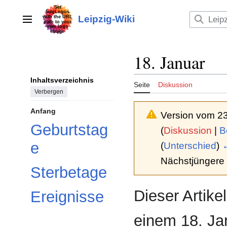
Zum
Inhalt
Leipzig-Wiki
Hauptmenü
springen
18. Januar
Inhaltsverzeichnis
Seite
Diskussion
Verbergen
Anfang
Version vom 23
Geburtstag
(
Diskussion
|
B
e
(
Unterschied
)
←
Nächstjüngere 
Sterbetage
Dieser Artike
Ereignisse
einem 18. Jan